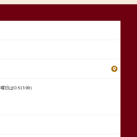
」
日曜日はO.S13:00）