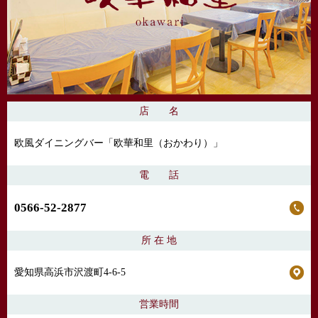
店 名
欧風ダイニングバー「欧華和里（おかわり）」
電 話
0566-52-2877
所 在 地
愛知県高浜市沢渡町4-6-5
営業時間